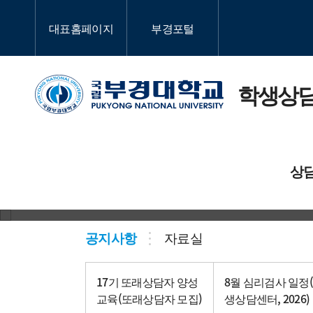
대표홈페이지
부경포털
학생상
상
센터 사람
공지사항
자료실
우리 상담
17기 또래상담자 양성
8월 심리검사 일정
교육(또래상담자 모집)
생상담센터, 2026)
찾아오시는