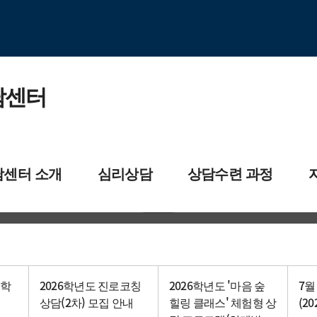
담센터
인생의 든든한 동반자
담센터 소개
심리상담
상담수련 과정
부경대학교 학생상담센터
들
개인상담
자가진
센터는
심리검사
정서
(학
2026학년도 진로코칭
2026학년도 '마음 숲
7월
상담(2차) 모집 안내
힐링 클래스' 체험형 상
(2
 길
집단상담
스트레