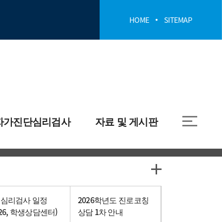
HOME
SITEMAP
자가진단심리검사
자료 및 게시판
단심리검사
공지사항
자료실
 심리검사 일정
2026학년도 진로코칭
026, 학생상담센터)
상담 1차 안내
스
자주 묻는 질문